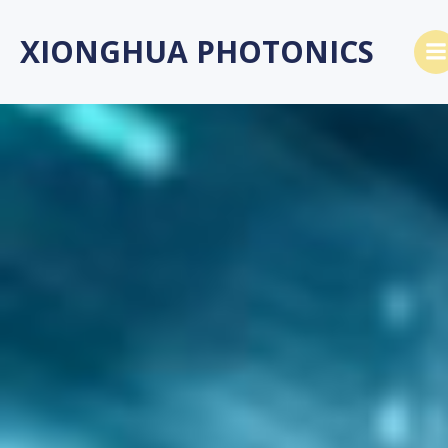
跳
转
XIONGHUA PHOTONICS
到
内
容