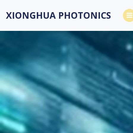
Saltar
al
XIONGHUA PHOTONICS
contenido