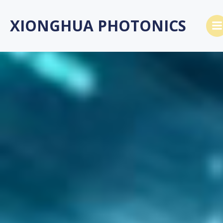
跳
转
XIONGHUA PHOTONICS
到
内
容