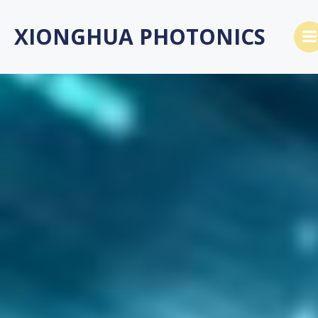
跳
转
XIONGHUA PHOTONICS
到
内
容