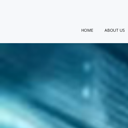
跳
转
到
内
容
HOME
ABOUT US