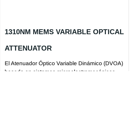
1310NM MEMS VARIABLE OPTICAL
ATTENUATOR
El Atenuador Óptico Variable Dinámico (DVOA)
basado en sistemas microelectromecánicos
(MEMS) es un componente importante para
lograr la regulación de potencia en redes
totalmente ópticas. DVOA puede realizar un
control remoto integral de redes totalmente
ópticas. Se utiliza principalmente en:
ecualización de potencia óptica preestablecida,