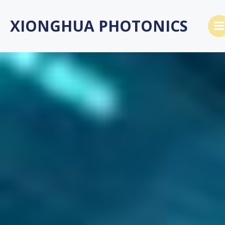
Saltar
al
XIONGHUA PHOTONICS
contenido