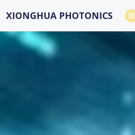
Saltar
al
XIONGHUA PHOTONICS
contenido