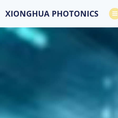
Saltar
al
XIONGHUA PHOTONICS
contenido