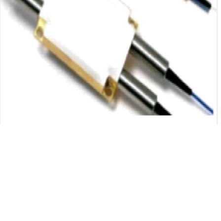
INTERRUPTOR MAGNETO-ÓPTICO 1X2
Descripción:
El interruptor magneto-óptico adopta un diseño de cristal
completamente sólido y un diseño electromagnético
único. El proceso de conmutación del circuito óptico no
involucra piezas mecánicas móviles y tiene una