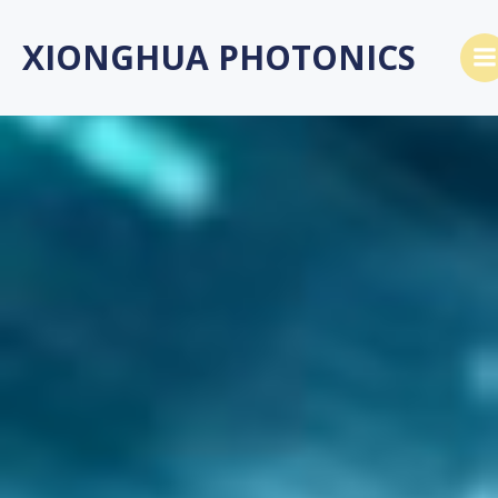
Saltar
al
XIONGHUA PHOTONICS
contenido