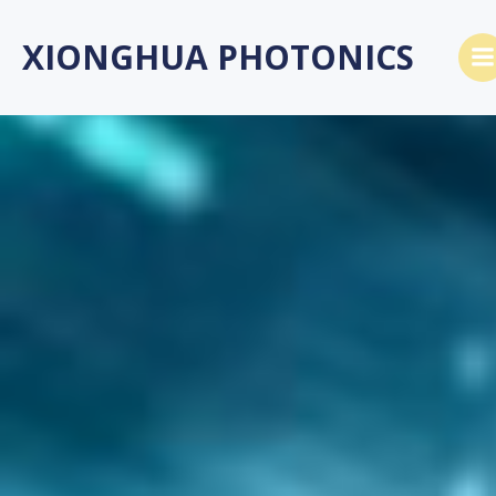
Saltar
al
XIONGHUA PHOTONICS
contenido