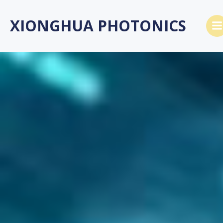
Saltar
al
XIONGHUA PHOTONICS
contenido