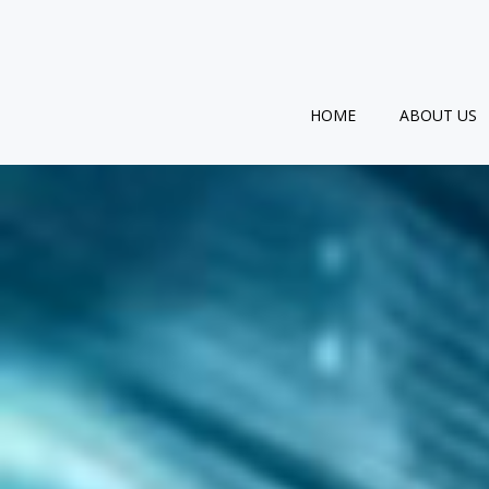
跳
转
到
内
容
HOME
ABOUT US