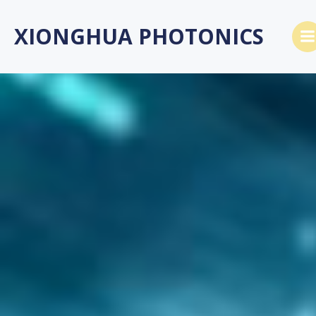
跳
转
XIONGHUA PHOTONICS
到
内
容