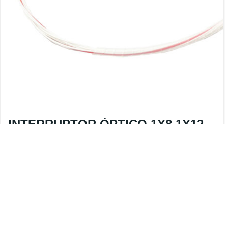
INTERRUPTOR ÓPTICO 1X8 1X12
1X16 1XN
DESCRIÇÃO DE PRODUTO
XH-OSW-1X16 Interruptor óptico é um
dispositivo de controle de percurso óptico, que