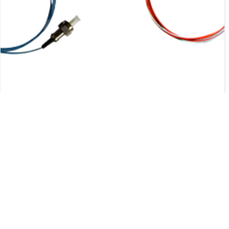
THIẾT BỊ ĐƠN CWDM 1×2
Mô tả: Thiết bị đơn CWDM 1×2(3 cổng) có thể
tiết kiệm tài nguyên cáp quang và chi phí mạng
một cách hiệu quả. Nó giải quyết hai vấn đề